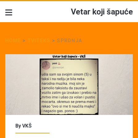
Vetar koji šapuće
HOME
>
TVITEKS
>
SPRDNJA
By
VKŠ