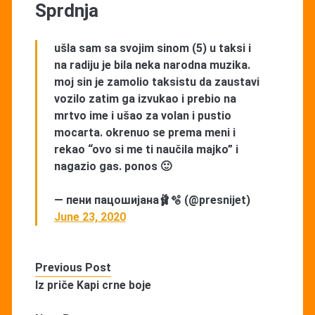
Sprdnja
ušla sam sa svojim sinom (5) u taksi i
na radiju je bila neka narodna muzika.
moj sin je zamolio taksistu da zaustavi
vozilo zatim ga izvukao i prebio na
mrtvo ime i ušao za volan i pustio
mocarta. okrenuo se prema meni i
rekao “ovo si me ti naučila majko” i
nagazio gas. ponos 🙂
— пени пацошијана🩰🫧 (@presnijet)
June 23, 2020
Previous Post
Iz priče Kapi crne boje