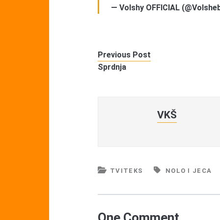
— Volshy OFFICIAL (@Volshe
Previous Post
Sprdnja
VKŠ
TVITEKS
NOLO I JECA
One Comment