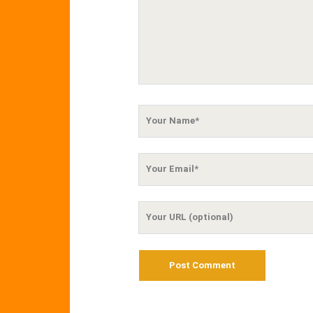
Your
Name
Your
Email
Your
Website
URL