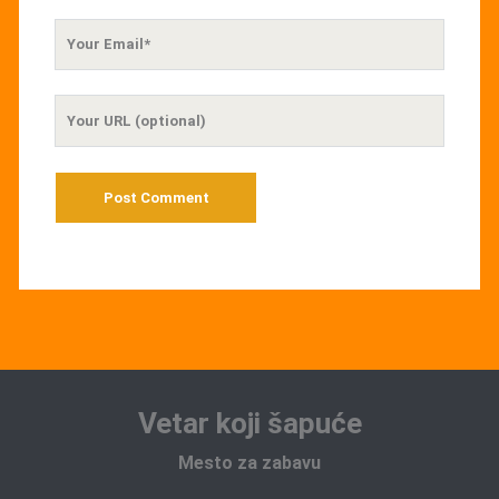
Your
Email
Your
Website
URL
Vetar koji šapuće
Mesto za zabavu