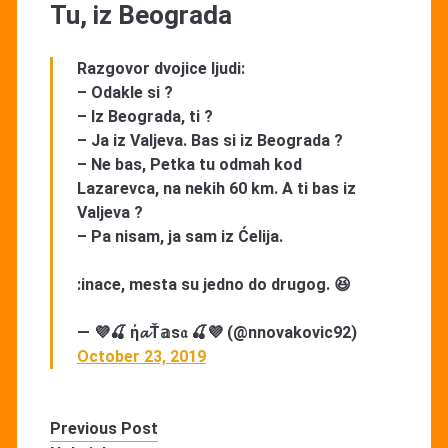
Tu, iz Beograda
Razgovor dvojice ljudi:
– Odakle si ?
– Iz Beograda, ti ?
– Ja iz Valjeva. Bas si iz Beograda ?
– Ne bas, Petka tu odmah kod
Lazarevca, na nekih 60 km. A ti bas iz
Valjeva ?
– Pa nisam, ja sam iz Ćelija.
:inace, mesta su jedno do drugog. 😆
— 💜🍒 ή𝓪Ť𝕒s𝔞 🍒💜 (@nnovakovic92)
October 23, 2019
Previous Post