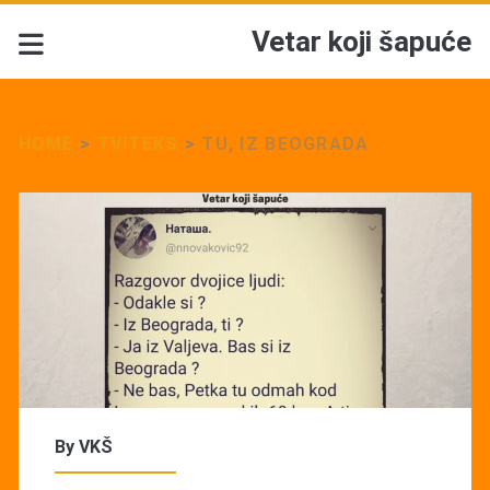
Vetar koji šapuće
HOME
>
TVITEKS
>
TU, IZ BEOGRADA
By
VKŠ