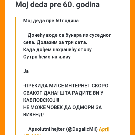
Moj deda pre 60. godina
Мој деда пре 60 година
– Донећу воде са бунара из суседног
села. Долазим за три сата.
Када дођем нахранићу стоку
Сутра ћемо на њиву
Ја
-ПРЕКИДА МИ СЕ ИНТЕРНЕТ СКОРО
СВАКОГ ДАНА! ШТА РАДИТЕ ВИ У
КАБЛОВСКОЈ!!!
НЕ МОЖЕ ЧОВЕК ДА ОДМОРИ ЗА
ВИКЕНД!
— Apsolutni hejter (@DugalicMil)
April