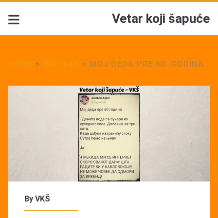
Vetar koji šapuće
HOME
>
TVITEKS
>
MOJ DEDA PRE 60. GODINA
By
VKŠ