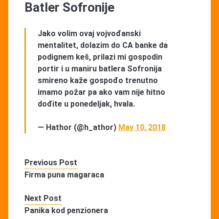
Batler Sofronije
Jako volim ovaj vojvođanski
mentalitet, dolazim do CA banke da
podignem keš, prilazi mi gospodin
portir i u maniru batlera Sofronija
smireno kaže gospođo trenutno
imamo požar pa ako vam nije hitno
dođite u ponedeljak, hvala.
— Hathor (@h_athor)
May 10, 2018
Previous Post
Firma puna magaraca
Next Post
Panika kod penzionera