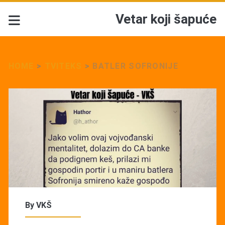
Vetar koji šapuće
HOME
>
TVITEKS
>
BATLER SOFRONIJE
By
VKŠ