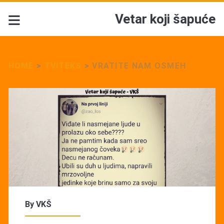
Vetar koji šapuće
HOME
>
TVITEKS
>
VRATITE NAM OSMEH
By
VKŠ