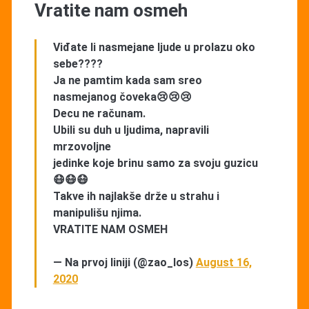
Vratite nam osmeh
Viđate li nasmejane ljude u prolazu oko
sebe????
Ja ne pamtim kada sam sreo
nasmejanog čoveka😢😢😢
Decu ne računam.
Ubili su duh u ljudima, napravili
mrzovoljne
jedinke koje brinu samo za svoju guzicu
😷😷😷
Takve ih najlakše drže u strahu i
manipulišu njima.
VRATITE NAM OSMEH
— Na prvoj liniji (@zao_los)
August 16,
2020