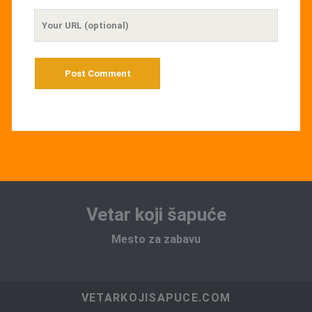
Your
Website
URL
Vetar koji šapuće
Mesto za zabavu
VETARKOJISAPUCE.COM