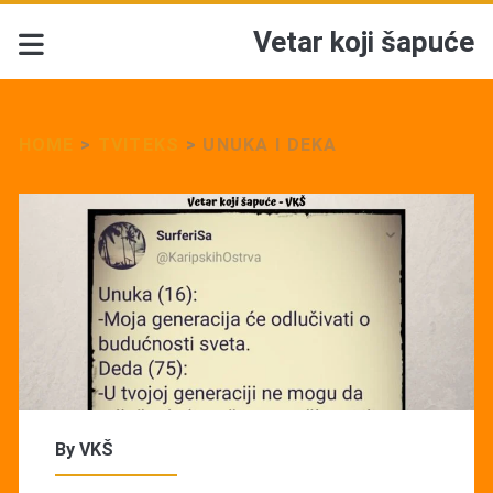
Vetar koji šapuće
HOME
>
TVITEKS
>
UNUKA I DEKA
By
VKŠ