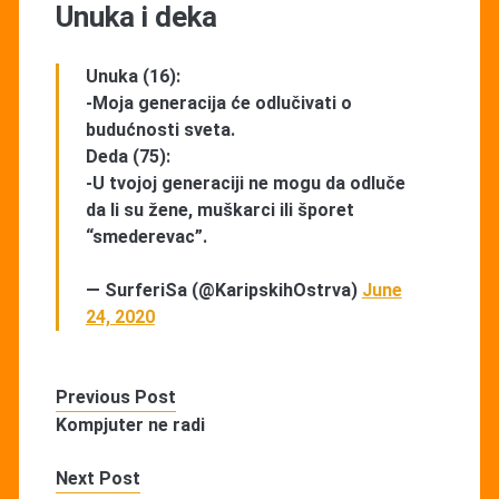
Unuka i deka
Unuka (16):
-Moja generacija će odlučivati o
budućnosti sveta.
Deda (75):
-U tvojoj generaciji ne mogu da odluče
da li su žene, muškarci ili šporet
“smederevac”.
— SurferiSa (@KaripskihOstrva)
June
24, 2020
Previous Post
Kompjuter ne radi
Next Post