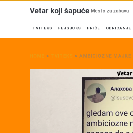
Vetar koji šapuće
Mesto za zabavu
TVITEKS
FEJSBUKS
PRIČE
ODRICANJE
HOME
>
TVITEKS
>
AMBICIOZNE MAJKE