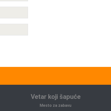
Vetar koji šapuće
Mesto za zabavu