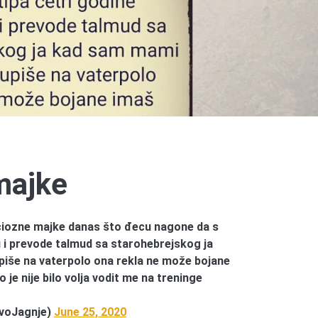
majke
iozne majke danas što đecu nagone da s
fu i prevode talmud sa starohebrejskog ja
iše na vaterpolo ona rekla ne može bojane
je nije bilo volja vodit me na treninge
voJagnje)
June 25, 2020