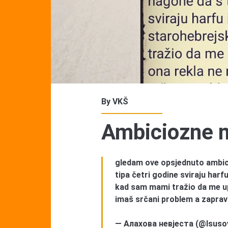
By
VKŠ
Ambiciozne 
gledam ove opsjednuto ambic
tipa četri godine sviraju har
kad sam mami tražio da me up
imaš srčani problem a zapravo 
— Алахова невјеста (@Isuso