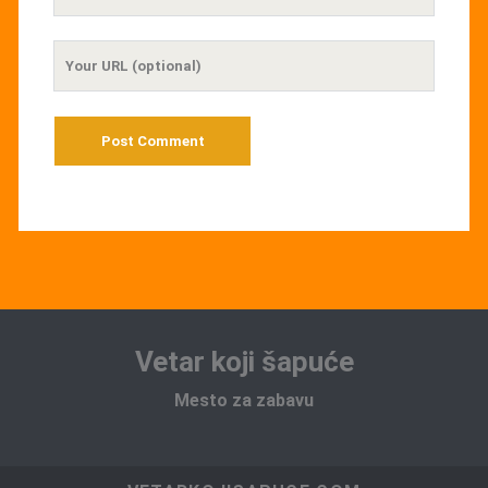
Email
Your
Website
URL
Vetar koji šapuće
Mesto za zabavu