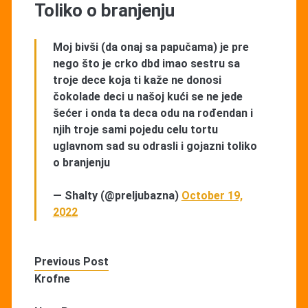
Toliko o branjenju
Moj bivši (da onaj sa papučama) je pre
nego što je crko dbd imao sestru sa
troje dece koja ti kaže ne donosi
čokolade deci u našoj kući se ne jede
šećer i onda ta deca odu na rođendan i
njih troje sami pojedu celu tortu
uglavnom sad su odrasli i gojazni toliko
o branjenju
— Shalty (@preljubazna)
October 19,
2022
Previous Post
Krofne