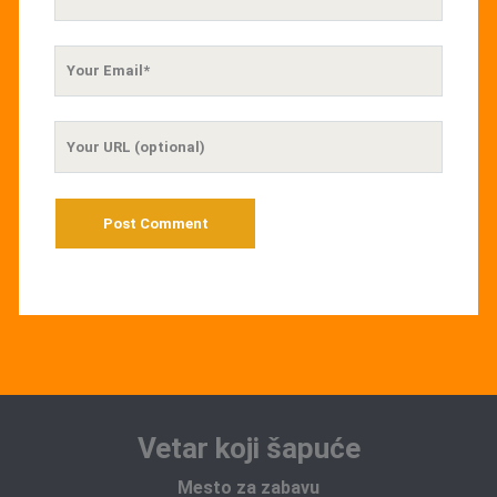
Name
Your
Email
Your
Website
URL
Vetar koji šapuće
Mesto za zabavu