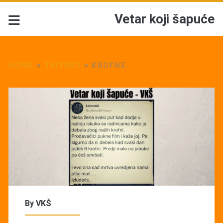
Vetar koji šapuće
HOME
>
TVITEKS
>
KROFNE
By
VKŠ