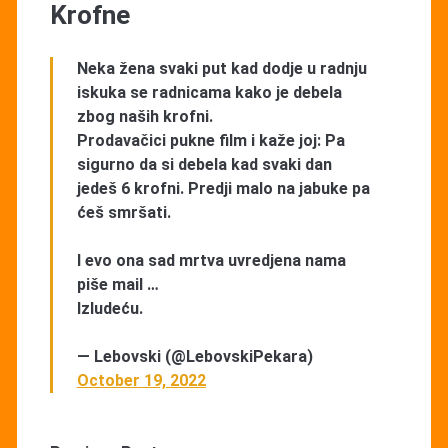
Krofne
Neka žena svaki put kad dodje u radnju
iskuka se radnicama kako je debela
zbog naših krofni.
Prodavačici pukne film i kaže joj: Pa
sigurno da si debela kad svaki dan
jedeš 6 krofni. Predji malo na jabuke pa
ćeš smršati.
I evo ona sad mrtva uvredjena nama
piše mail …
Izludeću.
— Lebovski (@LebovskiPekara)
October 19, 2022