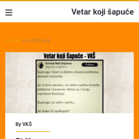
Vetar koji šapuće
HOME
>
RAZLIKA
Tag:
<span>Razlika</span>
By
VKŠ