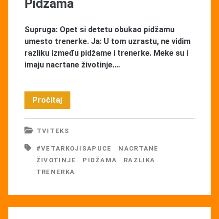
Pidžama
Supruga: Opet si detetu obukao pidžamu
umesto trenerke. Ja: U tom uzrastu, ne vidim
razliku između pidžame i trenerke. Meke su i
imaju nacrtane životinje.…
Pidžama
Pročitaj
TVITEKS
#VETARKOJISAPUCE
NACRTANE
ŽIVOTINJE
PIDŽAMA
RAZLIKA
TRENERKA