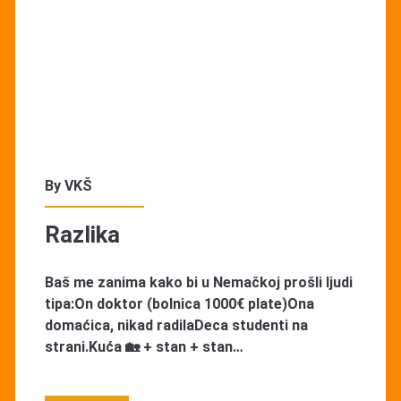
By
VKŠ
Razlika
Baš me zanima kako bi u Nemačkoj prošli ljudi
tipa:On doktor (bolnica 1000€ plate)Ona
domaćica, nikad radilaDeca studenti na
strani.Kuća 🏡 + stan + stan…