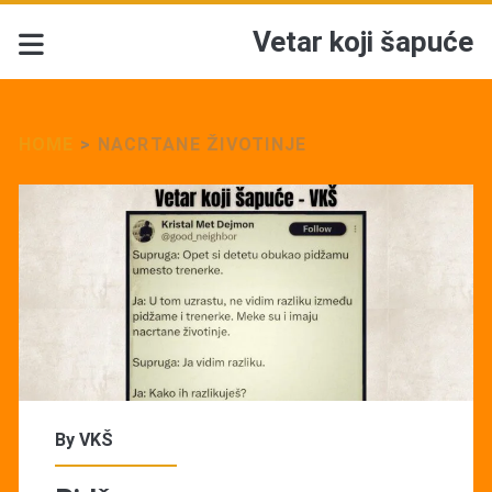
Vetar koji šapuće
HOME
>
NACRTANE ŽIVOTINJE
Tag:
<span>Nacrtane
životinje</span>
By
VKŠ