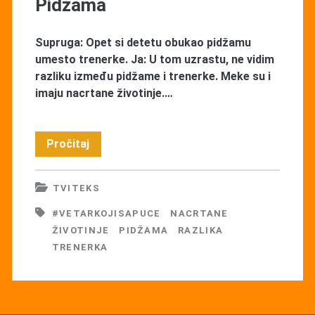
Pidžama
Supruga: Opet si detetu obukao pidžamu
umesto trenerke. Ja: U tom uzrastu, ne vidim
razliku između pidžame i trenerke. Meke su i
imaju nacrtane životinje.…
Pidžama
Pročitaj
TVITEKS
#VETARKOJISAPUCE
NACRTANE
ŽIVOTINJE
PIDŽAMA
RAZLIKA
TRENERKA