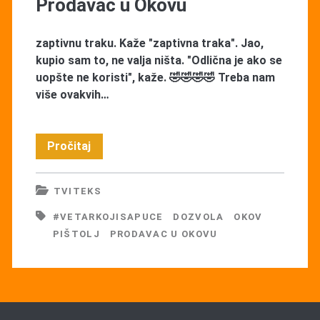
Prodavac u Okovu
zaptivnu traku. Kaže "zaptivna traka". Jao,
kupio sam to, ne valja ništa. "Odlična je ako se
uopšte ne koristi", kaže. 🤣🤣🤣🤣 Treba nam
više ovakvih…
Prodavac
Pročitaj
u
TVITEKS
Okovu
#VETARKOJISAPUCE
DOZVOLA
OKOV
PIŠTOLJ
PRODAVAC U OKOVU