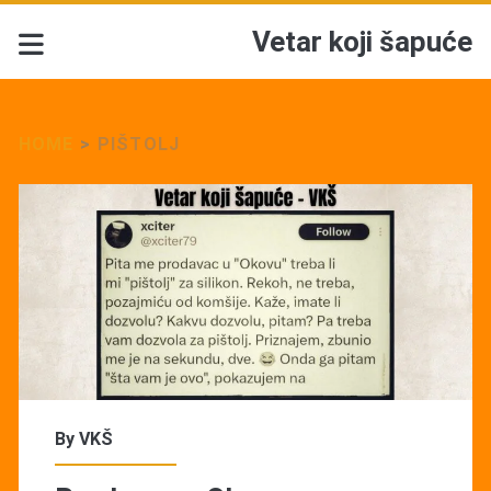
Vetar koji šapuće
HOME
>
PIŠTOLJ
Tag:
<span>Pištolj</span>
By
VKŠ