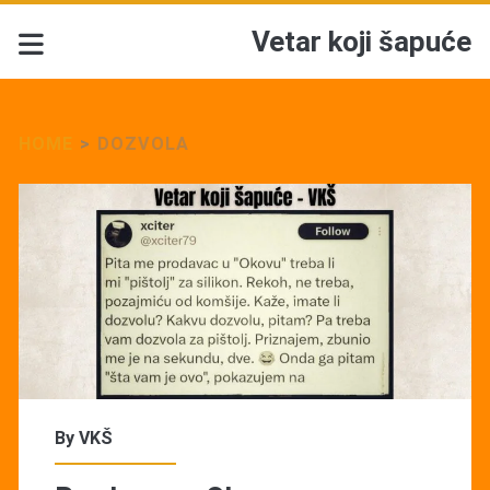
Vetar koji šapuće
HOME
>
DOZVOLA
Tag:
<span>Dozvola</span>
By
VKŠ