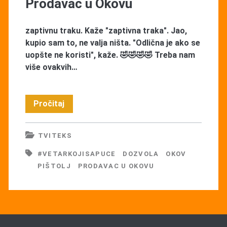
Prodavac u Okovu
zaptivnu traku. Kaže "zaptivna traka". Jao,
kupio sam to, ne valja ništa. "Odlična je ako se
uopšte ne koristi", kaže. 🤣🤣🤣🤣 Treba nam
više ovakvih…
Prodavac
Pročitaj
u
TVITEKS
Okovu
#VETARKOJISAPUCE
DOZVOLA
OKOV
PIŠTOLJ
PRODAVAC U OKOVU