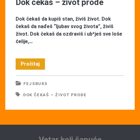
Dok čekaš – život prođe
Dok čekaš da kupiš stan, živiš život. Dok
čekaš da nađeš “ljubav svog života”, živiš
život. Dok čekaš da ozdraviš i ub*ješ sve loše
ćelije,…
Dok
Pročitaj
čekaš
FEJSBUKS
–
DOK ČEKAŠ – ŽIVOT PROĐE
život
prođe
Vetar koji šapuće