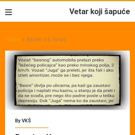
Vetar koji šapuće
HOME
>
BESNI VS YUGO
Tag:
<span>Besni
vs
Yugo</span>
By
VKŠ