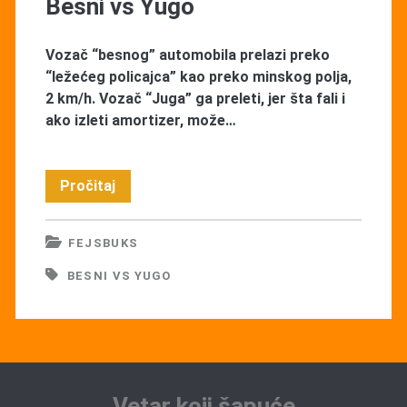
Besni vs Yugo
Vozač “besnog” automobila prelazi preko
“ležećeg policajca” kao preko minskog polja,
2 km/h. Vozač “Juga” ga preleti, jer šta fali i
ako izleti amortizer, može…
Besni
Pročitaj
vs
FEJSBUKS
Yugo
BESNI VS YUGO
Vetar koji šapuće