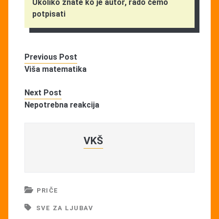
Ukoliko znate ko je autor, rado ćemo
potpisati
Previous Post
Viša matematika
Next Post
Nepotrebna reakcija
VKŠ
PRIČE
SVE ZA LJUBAV