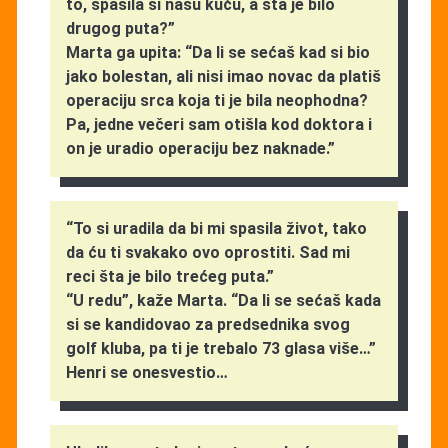
to, spasila si našu kuću, a šta je bilo
drugog puta?”
Marta ga upita: “Da li se sećaš kad si bio
jako bolestan, ali nisi imao novac da platiš
operaciju srca koja ti je bila neophodna?
Pa, jedne večeri sam otišla kod doktora i
on je uradio operaciju bez naknade.”
“To si uradila da bi mi spasila život, tako
da ću ti svakako ovo oprostiti. Sad mi
reci šta je bilo trećeg puta.”
“U redu”, kaže Marta. “Da li se sećaš kada
si se kandidovao za predsednika svog
golf kluba, pa ti je trebalo 73 glasa više…”
Henri se onesvestio…