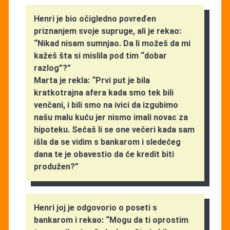
Henri je bio očigledno povređen
priznanjem svoje supruge, ali je rekao:
“Nikad nisam sumnjao. Da li možeš da mi
kažeš šta si mislila pod tim “dobar
razlog”?”
Marta je rekla: “Prvi put je bila
kratkotrajna afera kada smo tek bili
venčani, i bili smo na ivici da izgubimo
našu malu kuću jer nismo imali novac za
hipoteku. Sećaš li se one večeri kada sam
išla da se vidim s bankarom i sledećeg
dana te je obavestio da će kredit biti
produžen?”
Henri joj je odgovorio o poseti s
bankarom i rekao: “Mogu da ti oprostim