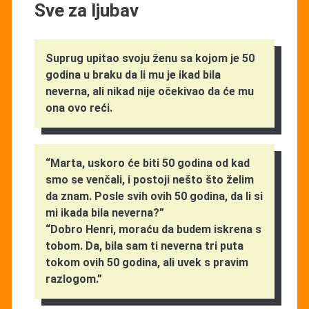
Sve za ljubav
Suprug upitao svoju ženu sa kojom je 50
godina u braku da li mu je ikad bila
neverna, ali nikad nije očekivao da će mu
ona ovo reći.
“Marta, uskoro će biti 50 godina od kad
smo se venčali, i postoji nešto što želim
da znam. Posle svih ovih 50 godina, da li si
mi ikada bila neverna?”
“Dobro Henri, moraću da budem iskrena s
tobom. Da, bila sam ti neverna tri puta
tokom ovih 50 godina, ali uvek s pravim
razlogom.”