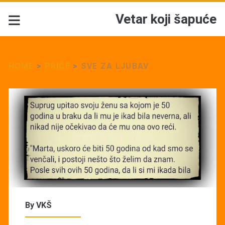
Vetar koji šapuće
HOME
>
PRIČE
>
SVE ZA LJUBAV
By
VKŠ