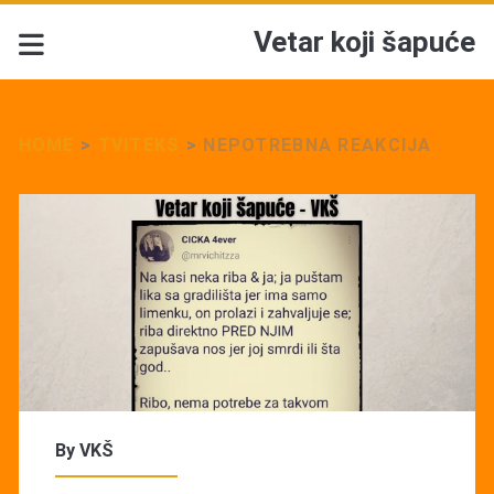
Vetar koji šapuće
HOME
>
TVITEKS
>
NEPOTREBNA REAKCIJA
By
VKŠ