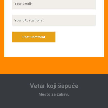
Your
Email
Your
Website
URL
Vetar koji šapuće
Mesto za zabavu