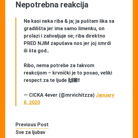
Nepotrebna reakcija
Na kasi neka riba & ja; ja puštam lika sa
gradilišta jer ima samo limenku, on
prolazi i zahvaljuje se; riba direktno
PRED NJIM zapušava nos jer joj smrdi
ili šta god..
Ribo, nema potrebe za takvom
reakcijom – krvnički je to posao, veliki
respect za te ljude 🙌🏼❗
— CICKA 4ever (@mrvichitzza)
January
8, 2020
Previous Post
Sve za ljubav