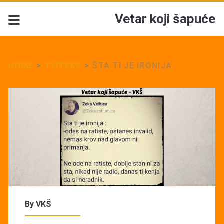
Vetar koji šapuće
HOME
>
TVITEKS
>
ŠTA TI JE IRONIJA
By
VKŠ