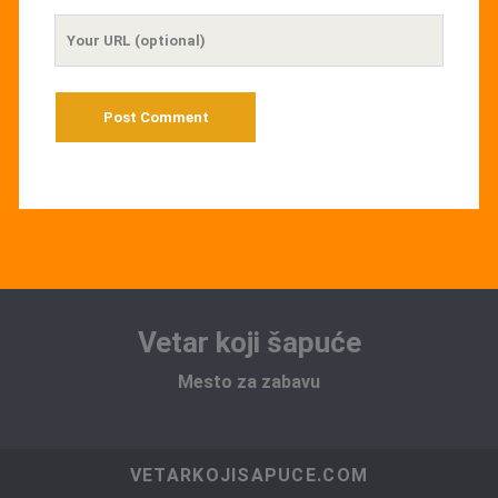
Your
Website
URL
Vetar koji šapuće
Mesto za zabavu
VETARKOJISAPUCE.COM