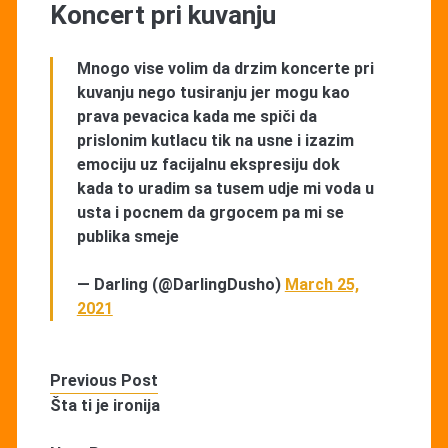
Koncert pri kuvanju
Mnogo vise volim da drzim koncerte pri
kuvanju nego tusiranju jer mogu kao
prava pevacica kada me spiči da
prislonim kutlacu tik na usne i izazim
emociju uz facijalnu ekspresiju dok
kada to uradim sa tusem udje mi voda u
usta i pocnem da grgocem pa mi se
publika smeje
— Darling (@DarlingDusho)
March 25,
2021
Previous Post
Šta ti je ironija