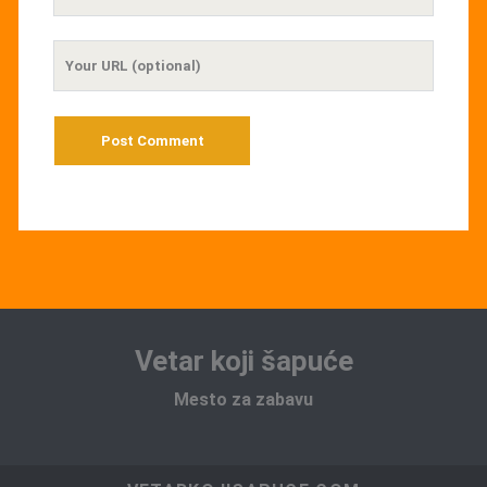
Email
Your
Website
URL
Vetar koji šapuće
Mesto za zabavu