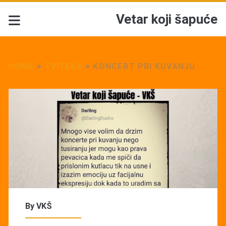
Vetar koji šapuće
HOME
>
TVITEKS
>
KONCERT PRI KUVANJU
By
VKŠ