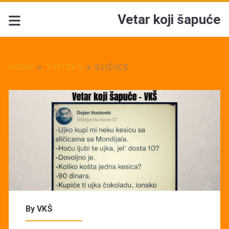
Vetar koji šapuće
HOME
>
TVITEKS
>
SLIČICE
By
VKŠ