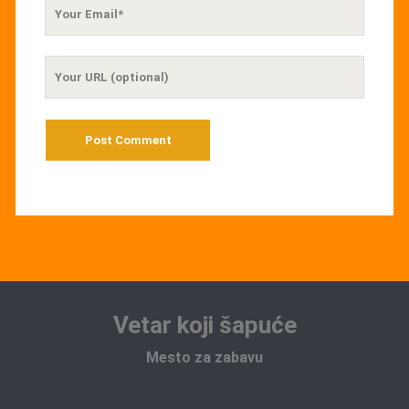
Your
Email
Your
Website
URL
Vetar koji šapuće
Mesto za zabavu