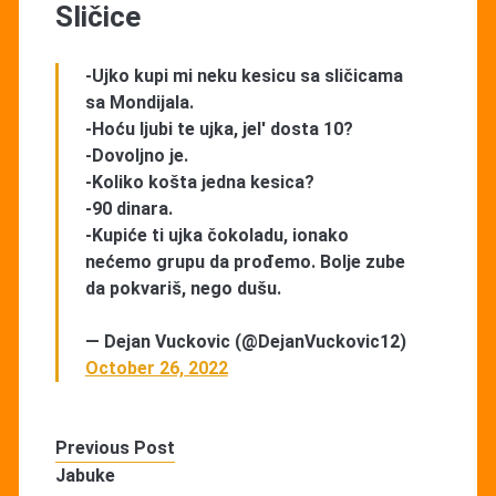
Sličice
-Ujko kupi mi neku kesicu sa sličicama
sa Mondijala.
-Hoću ljubi te ujka, jel' dosta 10?
-Dovoljno je.
-Koliko košta jedna kesica?
-90 dinara.
-Kupiće ti ujka čokoladu, ionako
nećemo grupu da prođemo. Bolje zube
da pokvariš, nego dušu.
— Dejan Vuckovic (@DejanVuckovic12)
October 26, 2022
Previous Post
Jabuke