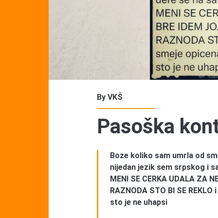
By
VKŠ
Pasoška kont
Boze koliko sam umrla od sm
nijedan jezik sem srpskog i s
MENI SE CERKA UDALA ZA N
RAZNODA STO BI SE REKLO i s
sto je ne uhapsi