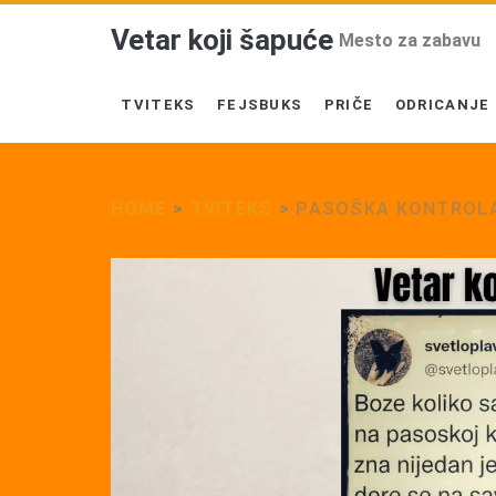
Vetar koji šapuće
Mesto za zabavu
TVITEKS
FEJSBUKS
PRIČE
ODRICANJE
HOME
>
TVITEKS
>
PASOŠKA KONTROL