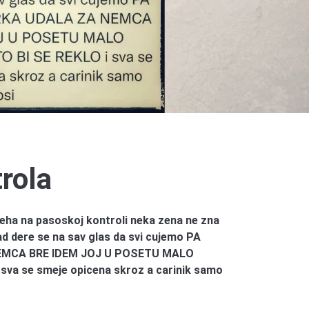
rola
eha na pasoskoj kontroli neka zena ne zna
ad dere se na sav glas da svi cujemo PA
EMCA BRE IDEM JOJ U POSETU MALO
va se smeje opicena skroz a carinik samo