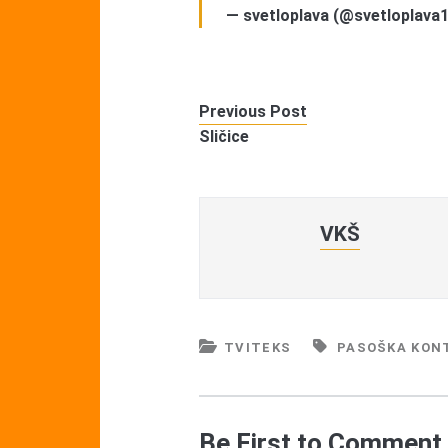
— svetloplava (@svetloplava
Previous Post
Sličice
VKŠ
TVITEKS
PASOŠKA KON
Be First to Comment