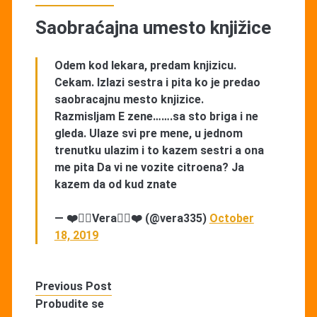
Saobraćajna umesto knjižice
Odem kod lekara, predam knjizicu.
Cekam. Izlazi sestra i pita ko je predao
saobracajnu mesto knjizice.
Razmisljam E zene…….sa sto briga i ne
gleda. Ulaze svi pre mene, u jednom
trenutku ulazim i to kazem sestri a ona
me pita Da vi ne vozite citroena? Ja
kazem da od kud znate
— ❤️🧚‍♀️Vera🧚‍♀️❤️ (@vera335)
October
18, 2019
Previous Post
Probudite se