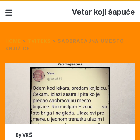
Vetar koji šapuće
HOME
>
TVITEKS
>
SAOBRAĆAJNA UMESTO
KNJIŽICE
By
VKŠ