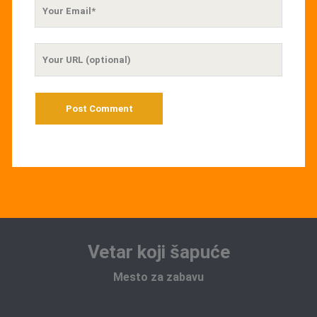
Your
Email
Your
Website
URL
Vetar koji šapuće
Mesto za zabavu