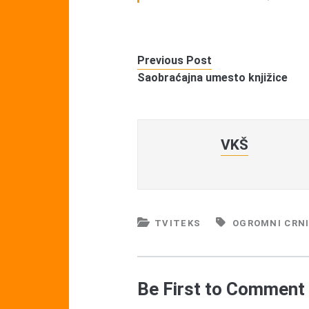
Previous Post
Saobraćajna umesto knjižice
VKŠ
TVITEKS
OGROMNI CRNI
Be First to Comment