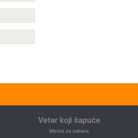
Vetar koji šapuće
Mesto za zabavu