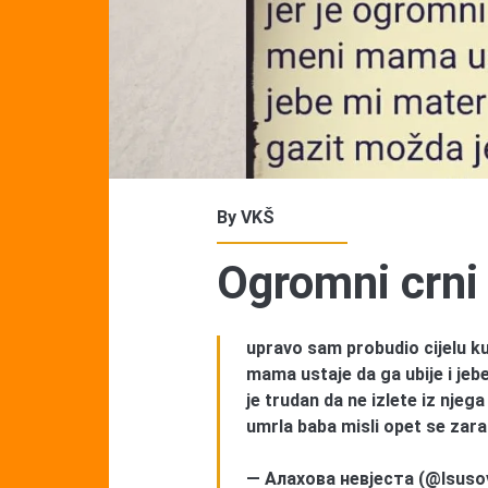
By
VKŠ
Ogromni crni
upravo sam probudio cijelu k
mama ustaje da ga ubije i je
je trudan da ne izlete iz njeg
umrla baba misli opet se zara
— Алахова невјеста (@Isuso