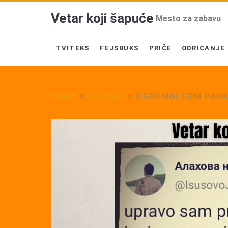
Vetar koji šapuće
Mesto za zabavu
TVITEKS
FEJSBUKS
PRIČE
ODRICANJE
HOME
>
TVITEKS
>
OGROMNI CRNI PAU