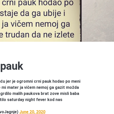
 pauk
uću jer je ogromni crni pauk hodao po meni
be mi mater ja vičem nemoj ga gazit možda
a grdilo malih paukova brat zove misli baba
tilo saturday night fever kod nas
voJagnje)
June 20, 2020