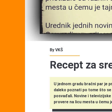
By
VKŠ
Recept za sr
U jednom gradu bračni par je pro
daleko poznati po tome što se z
posvađali. Novine i televizijske
provere na licu mesta u čemu 