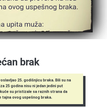
ećan brak
slavljao 25. godišnjicu braka. Bili su na
a 25 godina nisu ni jedan jedini put
 kuće su pristizale sa raznih strana da
je tajna ovog uspešnog braka.