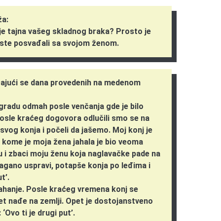
ža:
je tajna vašeg skladnog braka? Prosto je
iste posvađali sa svojom ženom.
ćajući se dana provedenih na medenom
gradu odmah posle venčanja gde je bilo
sle kraćeg dogovora odlučili smo se na
svog konja i počeli da jašemo. Moj konj je
na kome je moja žena jahala je bio veoma
nu i zbaci moju ženu koja naglavačke pade na
agano uspravi, potapše konja po leđima i
t’.
 jahanje. Posle kraćeg vremena konj se
et nađe na zemlji. Opet je dostojanstveno
‘Ovo ti je drugi put’.