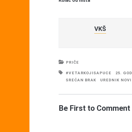
Kolač od ništa
VKŠ
PRIČE
#VETARKOJISAPUCE
25. GO
SREĆAN BRAK
UREDNIK NOV
Be First to Comment