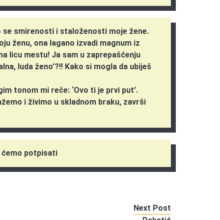
 se smirenosti i staloženosti moje žene.
moju ženu, ona lagano izvadi magnum iz
 na licu mestu! Ja sam u zaprepašćenju
alna, luda ženo’?!! Kako si mogla da ubiješ
m tonom mi reče: ‘Ovo ti je prvi put’.
lažemo i živimo u skladnom braku, završi
o ćemo potpisati
Next Post