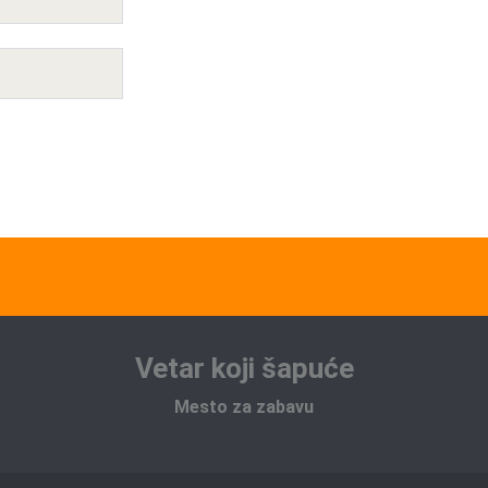
Vetar koji šapuće
Mesto za zabavu