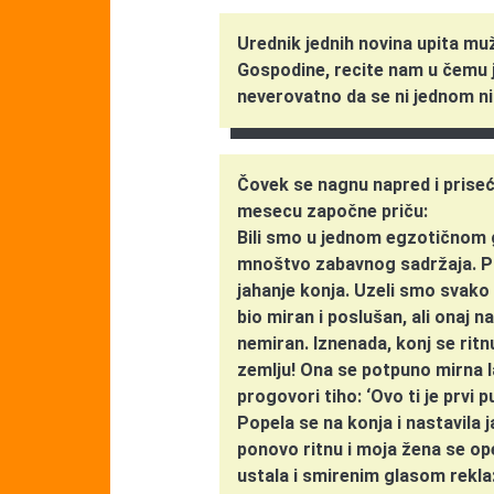
Urednik jednih novina upita mu
Gospodine, recite nam u čemu 
neverovatno da se ni jednom n
Čovek se nagnu napred i prise
mesecu započne priču:
Bili smo u jednom egzotičnom 
mnoštvo zabavnog sadržaja. Po
jahanje konja. Uzeli smo svako 
bio miran i poslušan, ali onaj 
nemiran. Iznenada, konj se rit
zemlju! Ona se potpuno mirna l
progovori tiho: ‘Ovo ti je prvi pu
Popela se na konja i nastavila
ponovo ritnu i moja žena se op
ustala i smirenim glasom rekla: 