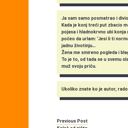
Ja sam samo posmatrao i divio
Kada je konj treći put zbacio 
pojasa i hladnokrvno ubi konja
počeo da urlam: ‘Jesi li ti norm
jadnu životinju…
Žena me smireno pogleda i blagi
To je to, od tada se u svemu s
muž svoju priču.
Ukoliko znate ko je autor, rad
Previous Post