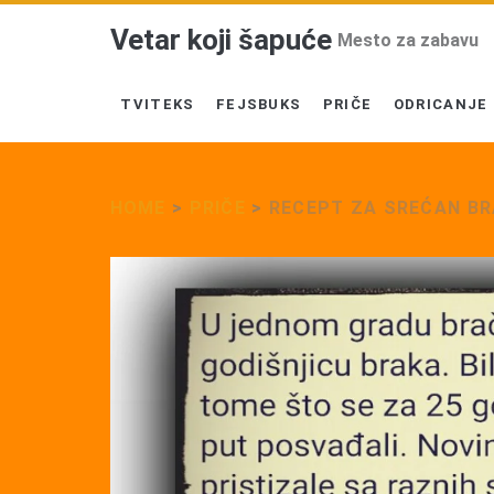
Vetar koji šapuće
Mesto za zabavu
TVITEKS
FEJSBUKS
PRIČE
ODRICANJE
HOME
>
PRIČE
>
RECEPT ZA SREĆAN B