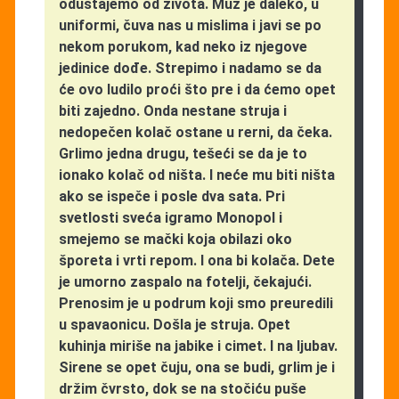
odustajemo od života. Muž je daleko, u
uniformi, čuva nas u mislima i javi se po
nekom porukom, kad neko iz njegove
jedinice dođe. Strepimo i nadamo se da
će ovo ludilo proći što pre i da ćemo opet
biti zajedno. Onda nestane struja i
nedopečen kolač ostane u rerni, da čeka.
Grlimo jedna drugu, tešeći se da je to
ionako kolač od ništa. I neće mu biti ništa
ako se ispeče i posle dva sata. Pri
svetlosti sveća igramo Monopol i
smejemo se mački koja obilazi oko
šporeta i vrti repom. I ona bi kolača. Dete
je umorno zaspalo na fotelji, čekajući.
Prenosim je u podrum koji smo preuredili
u spavaonicu. Došla je struja. Opet
kuhinja miriše na jabike i cimet. I na ljubav.
Sirene se opet čuju, ona se budi, grlim je i
držim čvrsto, dok se na stočiću puše