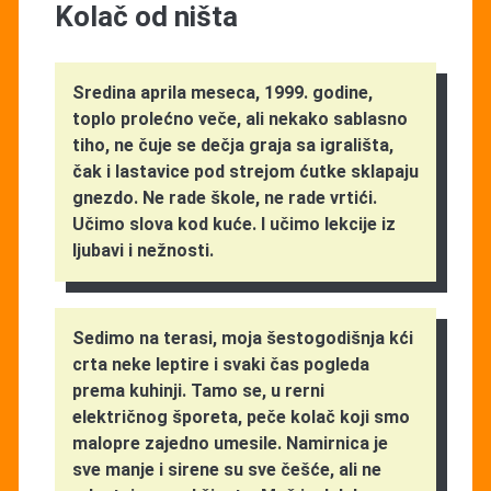
Kolač od ništa
Sredina aprila meseca, 1999. godine,
toplo prolećno veče, ali nekako sablasno
tiho, ne čuje se dečja graja sa igrališta,
čak i lastavice pod strejom ćutke sklapaju
gnezdo. Ne rade škole, ne rade vrtići.
Učimo slova kod kuće. I učimo lekcije iz
ljubavi i nežnosti.
Sedimo na terasi, moja šestogodišnja kći
crta neke leptire i svaki čas pogleda
prema kuhinji. Tamo se, u rerni
električnog šporeta, peče kolač koji smo
malopre zajedno umesile. Namirnica je
sve manje i sirene su sve češće, ali ne