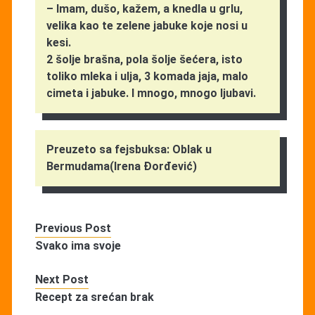
– Imam, dušo, kažem, a knedla u grlu,
velika kao te zelene jabuke koje nosi u
kesi.
2 šolje brašna, pola šolje šećera, isto
toliko mleka i ulja, 3 komada jaja, malo
cimeta i jabuke. I mnogo, mnogo ljubavi.
Preuzeto sa fejsbuksa: Oblak u
Bermudama(Irena Đorđević)
Previous Post
Svako ima svoje
Next Post
Recept za srećan brak