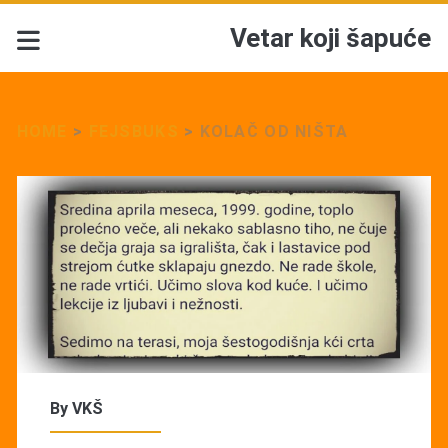
Vetar koji šapuće
HOME
>
FEJSBUKS
>
KOLAČ OD NIŠTA
By
VKŠ