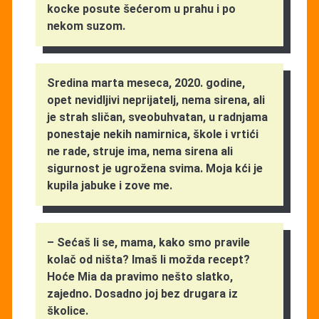
kocke posute šećerom u prahu i po
nekom suzom.
Sredina marta meseca, 2020. godine,
opet nevidljivi neprijatelj, nema sirena, ali
je strah sličan, sveobuhvatan, u radnjama
ponestaje nekih namirnica, škole i vrtići
ne rade, struje ima, nema sirena ali
sigurnost je ugrožena svima. Moja kći je
kupila jabuke i zove me.
– Sećaš li se, mama, kako smo pravile
kolač od ništa? Imaš li možda recept?
Hoće Mia da pravimo nešto slatko,
zajedno. Dosadno joj bez drugara iz
školice.