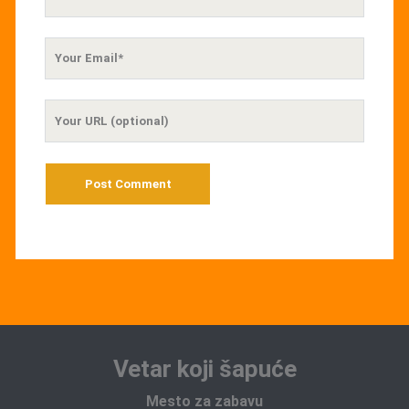
Name
Your
Email
Your
Website
URL
Vetar koji šapuće
Mesto za zabavu