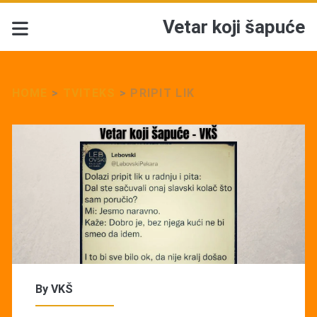
Vetar koji šapuće
HOME
>
TVITEKS
>
PRIPIT LIK
By
VKŠ