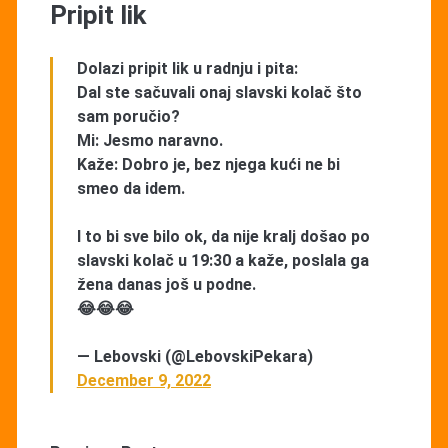
Pripit lik
Dolazi pripit lik u radnju i pita:
Dal ste sačuvali onaj slavski kolač što
sam poručio?
Mi: Jesmo naravno.
Kaže: Dobro je, bez njega kući ne bi
smeo da idem.
I to bi sve bilo ok, da nije kralj došao po
slavski kolač u 19:30 a kaže, poslala ga
žena danas još u podne.
😂😂😂
— Lebovski (@LebovskiPekara)
December 9, 2022