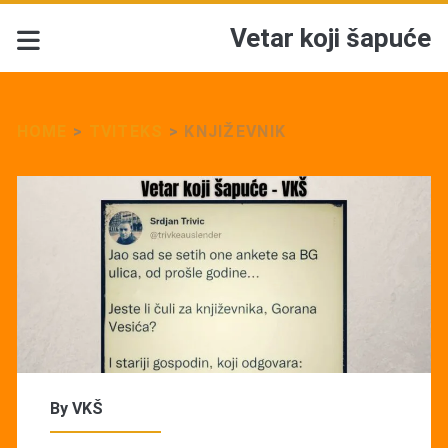
Vetar koji šapuće
HOME
>
TVITEKS
>
KNJIŽEVNIK
By
VKŠ