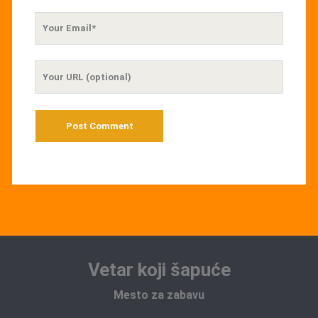
Your
Email
Your
Website
URL
Vetar koji šapuće
Mesto za zabavu