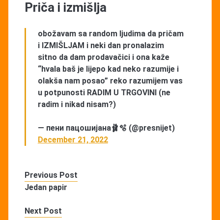
Priča i izmišlja
obožavam sa random ljudima da pričam
i IZMIŠLJAM i neki dan pronalazim
sitno da dam prodavačici i ona kaže
“hvala baš je lijepo kad neko razumije i
olakša nam posao” reko razumijem vas
u potpunosti RADIM U TRGOVINI (ne
radim i nikad nisam?)
— пени пацошијана🩰🫧 (@presnijet)
December 21, 2022
Previous Post
Jedan papir
Next Post