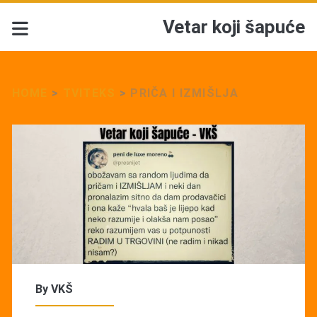
Vetar koji šapuće
HOME
>
TVITEKS
>
PRIČA I IZMIŠLJA
By
VKŠ