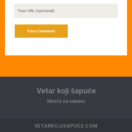
Your
Website
URL
Vetar koji šapuće
Mesto za zabavu
VETARKOJISAPUCE.COM