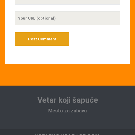
Email
Your
Website
URL
Vetar koji šapuće
Mesto za zabavu