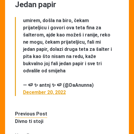
Jedan papir
umirem, došla na biro, čekam
prijateljicu i govori ova teta fina za
šalterom, ajde kao možeš i ranije, reko
ne mogu, čekam prijateljicu, fali mi
jedan papir, dolazi druga teta za šalter i
pita kao što nisam na redu, kaže
bukvalno joj fali jedan papir i sve tri
odvalile od smijeha
— 🍉 ✨ antnj ✨ 🍉 (@DaAnunna)
December 20, 2022
Previous Post
Divno ti stoji