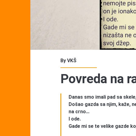
By
VKŠ
Povreda na r
Danas smo imali pad sa skele,
Došao gazda sa njim, kaže, ne
na crno…
I ode.
Gade mi se te velike gazde ko