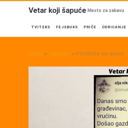
Vetar koji šapuće
Mesto za zabavu
TVITEKS
FEJSBUKS
PRIČE
ODRICANJE
HOME
>
TVITEKS
>
POVREDA NA RADU