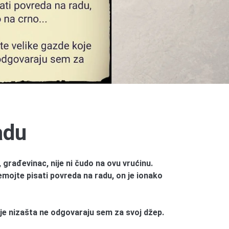
adu
 građevinac, nije ni čudo na ovu vrućinu.
mojte pisati povreda na radu, on je ionako
je nizašta ne odgovaraju sem za svoj džep.