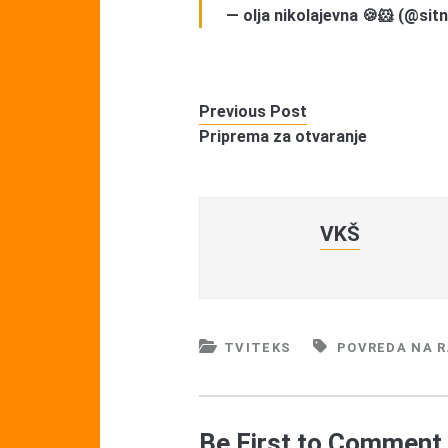
— olja nikolajevna 🍪🐹 (@si
Previous Post
Priprema za otvaranje
VKŠ
TVITEKS
POVREDA NA 
Be First to Comment