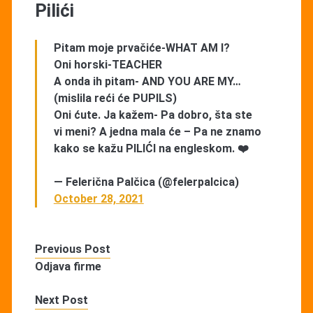
Pilići
Pitam moje prvačiće-WHAT AM I?
Oni horski-TEACHER
A onda ih pitam- AND YOU ARE MY…
(mislila reći će PUPILS)
Oni ćute. Ja kažem- Pa dobro, šta ste
vi meni? A jedna mala će – Pa ne znamo
kako se kažu PILIĆI na engleskom. ❤️
— Felerična Palčica (@felerpalcica)
October 28, 2021
Previous Post
Odjava firme
Next Post