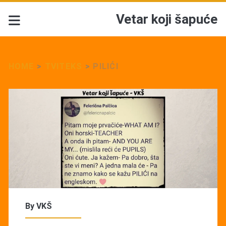
Vetar koji šapuće
HOME
>
TVITEKS
>
PILIĆI
By
VKŠ