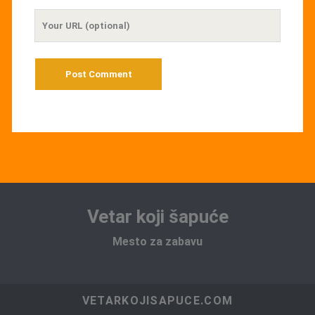
Your
Website
URL
Vetar koji šapuće
Mesto za zabavu
VETARKOJISAPUCE.COM