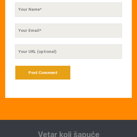
Your
Name
Your
Email
Your
Website
URL
Vetar koji šapuće