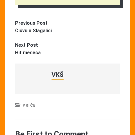
Previous Post
Čićvu u Slagalici
Next Post
Hit meseca
VKŠ
PRIČE
Be First to Comment