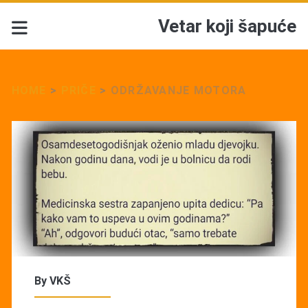
Vetar koji šapuće
HOME
>
PRIČE
>
ODRŽAVANJE MOTORA
By
VKŠ