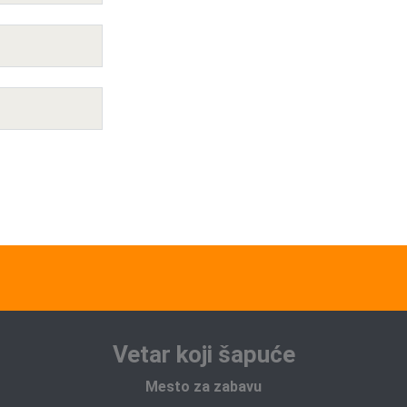
Vetar koji šapuće
Mesto za zabavu