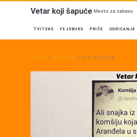
Vetar koji šapuće
Mesto za zabavu
TVITEKS
FEJSBUKS
PRIČE
ODRICANJE
HOME
>
TVITEKS
>
HIT MESECA