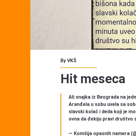
By
VKŠ
Hit meseca
Ali snajka iz Beograda na jed
Aranđela u sobu uvela sa sob
slavski kolač i deda koji je 
ovna da đekiju pravi društvo 
— Komšija opasnih namera (