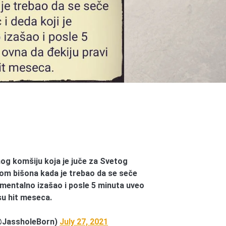
nog komšiju koja je juče za Svetog
om bišona kada je trebao da se seče
momentalno izašao i posle 5 minuta uveo
su hit meseca.
@JassholeBorn)
July 27, 2021