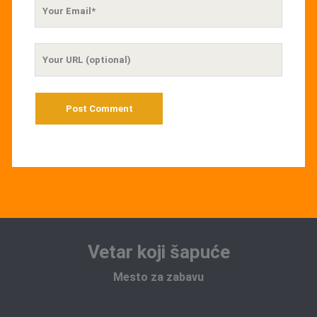
Your
Email
Your
Website
URL
Vetar koji šapuće
Mesto za zabavu