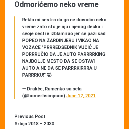
Odmorićemo neko vreme
Rekla mi sestra da ga ne dovodim neko
vreme zato sto je nju i njenog dečka i
svoje sestre izblamirao jer se pazi sad
POPEO NA ŽARDINJERU I VIKAO NA
VOZAČE "PRRREDSEDNIK VUČIĆ JE
PORRRUČIO DA JE AUTO PARRRRKING
NAJBOLJE MESTO DA SE OSTAVI
AUTO A NE DA SE PARRRKIRRRA U
PARRRKU!" 🤣
— Drakče, Rumenko sa sela
(@homerhsimpson)
June 12, 2021
Previous Post
Srbija 2018 – 2030