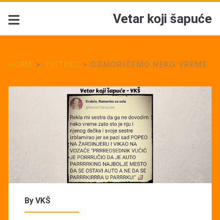
Vetar koji šapuće
HOME
>
TVITEKS
>
ODMORIĆEMO NEKO VREME
By
VKŠ