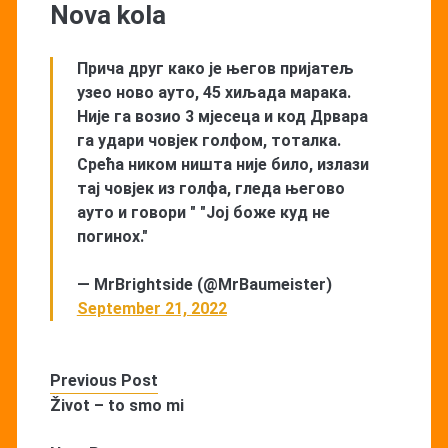
Nova kola
Прича друг како је његов пријатељ
узео ново ауто, 45 хиљада марака.
Није га возио 3 мјесеца и код Дрвара
га удари човјек голфом, тоталка.
Срећа ником ништа није било, излази
тај човјек из голфа, гледа његово
ауто и говори " "Јој боже куд не
погинох."
— MrBrightside (@MrBaumeister)
September 21, 2022
Previous Post
Život – to smo mi