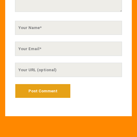
Your
Name
Your
Email
Your
Website
URL