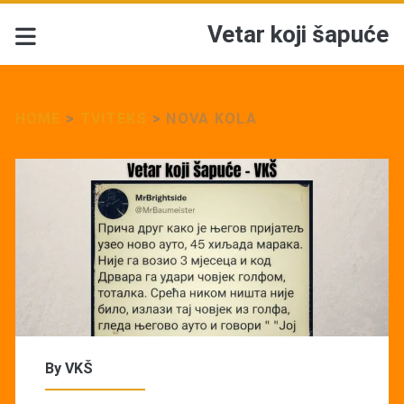
Vetar koji šapuće
HOME
>
TVITEKS
>
NOVA KOLA
By
VKŠ