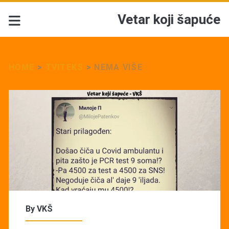
Vetar koji šapuće
HOME
>
TVITEKS
>
NEMA VIŠE
By
VKŠ