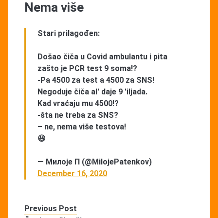
Nema više
Stari prilagođen:
Došao čiča u Covid ambulantu i pita
zašto je PCR test 9 soma!?
-Pa 4500 za test a 4500 za SNS!
Negoduje čiča al' daje 9 'iljada.
Kad vraćaju mu 4500!?
-šta ne treba za SNS?
– ne, nema više testova!
😆
— Милоје П (@MilojePatenkov)
December 16, 2020
Previous Post