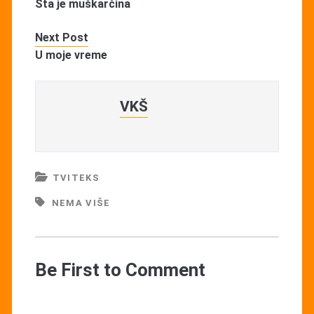
Šta je muškarčina
Next Post
U moje vreme
VKŠ
TVITEKS
NEMA VIŠE
Be First to Comment