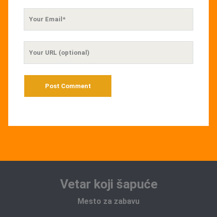
Your
Email
Your
Website
URL
Vetar koji šapuće
Mesto za zabavu