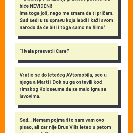
biće NEVIĐENI!
Ima toga još, nego me smara da ti pričam.
Sad sedi u tu spravu koja lebdi i kaži svom
narodu da će biti i toga samo na filmu.’
“Hvala presvetli Care.”
Vratio se do letećeg AVtomobila, seo u
njega a Marti i Dok su ga ostavili kod
rimskog Koloseuma da se malo igra sa
lavovima.
Sad… Nemam pojma što sam vam ovo
pisao, ali zar nije Brus Vilis leteo u petom