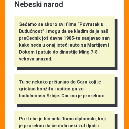
Nebeski narod
Sećamo se skoro svi filma “Povratak u
Budućnost” i mogu da se kladim da je naš
preCednik još davne 1985-te sanjavao san
kako seda u onaj leteći auto sa Martijem i
Dokom i putuje do dinastije Ming 7-8
vekova unazad.
Tu se nekako prišunjao do Cara koji je
grickao bonžitu i upitao ga za
budućnosss Srbije. Car mu je prorekao:
Pre tebe je bio neki Toma diplomski, koji
je prorekao da će doći neki žuti ljudi i