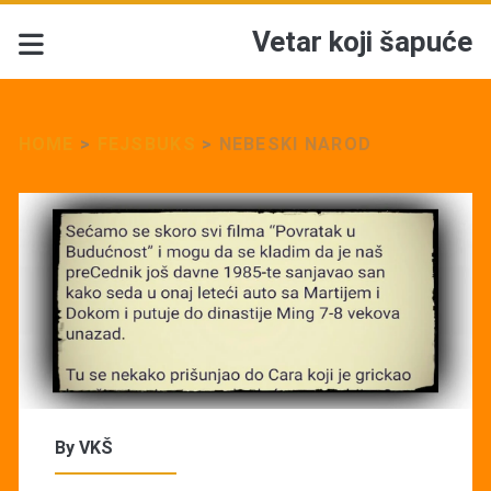
Vetar koji šapuće
HOME
>
FEJSBUKS
>
NEBESKI NAROD
By
VKŠ