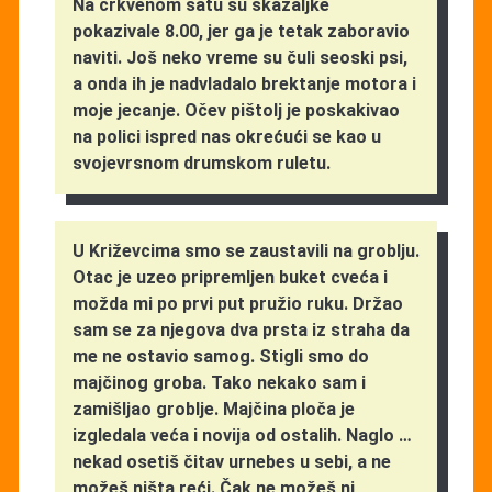
Na crkvenom satu su skazaljke
pokazivale 8.00, jer ga je tetak zaboravio
naviti. Još neko vreme su čuli seoski psi,
a onda ih je nadvladalo brektanje motora i
moje jecanje. Očev pištolj je poskakivao
na polici ispred nas okrećući se kao u
svojevrsnom drumskom ruletu.
U Križevcima smo se zaustavili na groblju.
Otac je uzeo pripremljen buket cveća i
možda mi po prvi put pružio ruku. Držao
sam se za njegova dva prsta iz straha da
me ne ostavio samog. Stigli smo do
majčinog groba. Tako nekako sam i
zamišljao groblje. Majčina ploča je
izgledala veća i novija od ostalih. Naglo …
nekad osetiš čitav urnebes u sebi, a ne
možeš ništa reći. Čak ne možeš ni