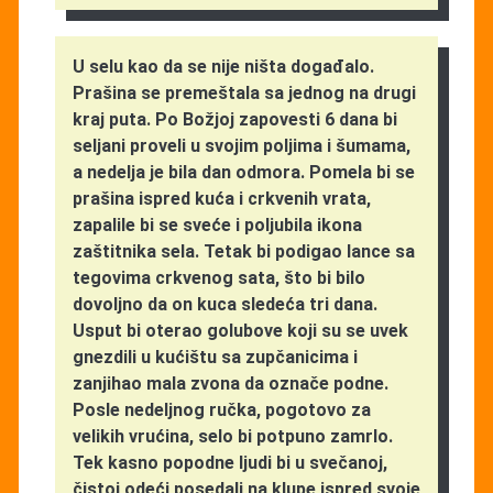
U selu kao da se nije ništa događalo.
Prašina se premeštala sa jednog na drugi
kraj puta. Po Božjoj zapovesti 6 dana bi
seljani proveli u svojim poljima i šumama,
a nedelja je bila dan odmora. Pomela bi se
prašina ispred kuća i crkvenih vrata,
zapalile bi se sveće i poljubila ikona
zaštitnika sela. Tetak bi podigao lance sa
tegovima crkvenog sata, što bi bilo
dovoljno da on kuca sledeća tri dana.
Usput bi oterao golubove koji su se uvek
gnezdili u kućištu sa zupčanicima i
zanjihao mala zvona da označe podne.
Posle nedeljnog ručka, pogotovo za
velikih vrućina, selo bi potpuno zamrlo.
Tek kasno popodne ljudi bi u svečanoj,
čistoj odeći posedali na klupe ispred svoje