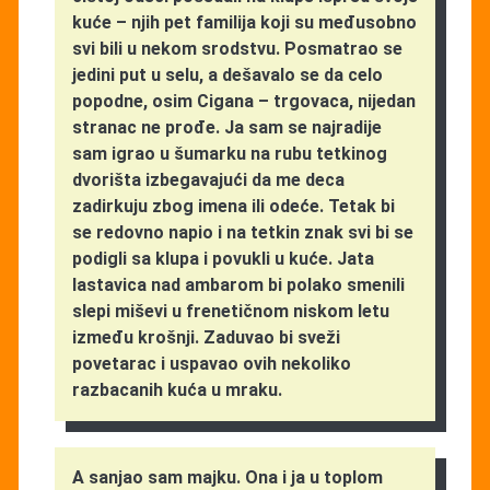
kuće – njih pet familija koji su međusobno
svi bili u nekom srodstvu. Posmatrao se
jedini put u selu, a dešavalo se da celo
popodne, osim Cigana – trgovaca, nijedan
stranac ne prođe. Ja sam se najradije
sam igrao u šumarku na rubu tetkinog
dvorišta izbegavajući da me deca
zadirkuju zbog imena ili odeće. Tetak bi
se redovno napio i na tetkin znak svi bi se
podigli sa klupa i povukli u kuće. Jata
lastavica nad ambarom bi polako smenili
slepi miševi u frenetičnom niskom letu
između krošnji. Zaduvao bi sveži
povetarac i uspavao ovih nekoliko
razbacanih kuća u mraku.
A sanjao sam majku. Ona i ja u toplom