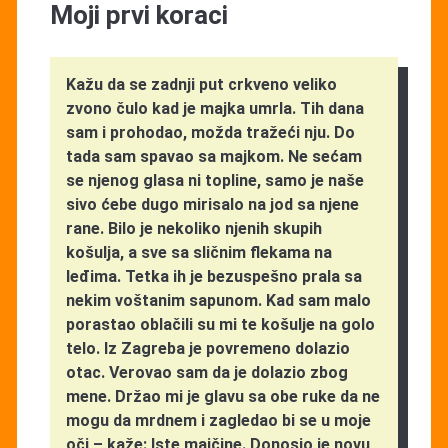
Moji prvi koraci
Kažu da se zadnji put crkveno veliko
zvono čulo kad je majka umrla. Tih dana
sam i prohodao, možda tražeći nju. Do
tada sam spavao sa majkom. Ne sećam
se njenog glasa ni topline, samo je naše
sivo ćebe dugo mirisalo na jod sa njene
rane. Bilo je nekoliko njenih skupih
košulja, a sve sa sličnim flekama na
leđima. Tetka ih je bezuspešno prala sa
nekim voštanim sapunom. Kad sam malo
porastao oblačili su mi te košulje na golo
telo. Iz Zagreba je povremeno dolazio
otac. Verovao sam da je dolazio zbog
mene. Držao mi je glavu sa obe ruke da ne
mogu da mrdnem i zagledao bi se u moje
oči – kaže: Iste majčine. Donosio je novu