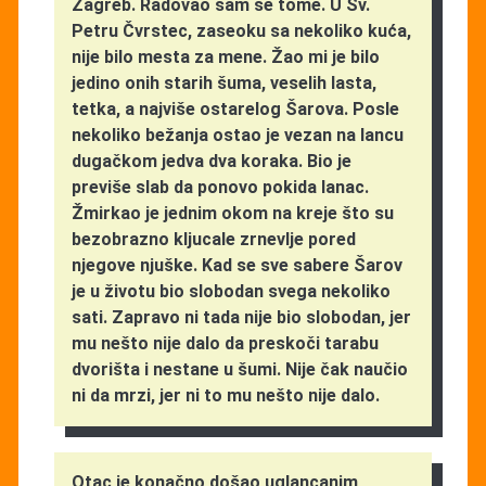
Zagreb. Radovao sam se tome. U Sv.
Petru Čvrstec, zaseoku sa nekoliko kuća,
nije bilo mesta za mene. Žao mi je bilo
jedino onih starih šuma, veselih lasta,
tetka, a najviše ostarelog Šarova. Posle
nekoliko bežanja ostao je vezan na lancu
dugačkom jedva dva koraka. Bio je
previše slab da ponovo pokida lanac.
Žmirkao je jednim okom na kreje što su
bezobrazno kljucale zrnevlje pored
njegove njuške. Kad se sve sabere Šarov
je u životu bio slobodan svega nekoliko
sati. Zapravo ni tada nije bio slobodan, jer
mu nešto nije dalo da preskoči tarabu
dvorišta i nestane u šumi. Nije čak naučio
ni da mrzi, jer ni to mu nešto nije dalo.
Otac je konačno došao uglancanim