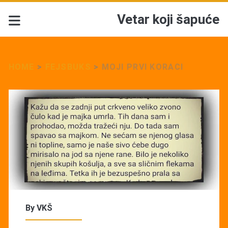
Vetar koji šapuće
HOME
>
FEJSBUKS
>
MOJI PRVI KORACI
By
VKŠ