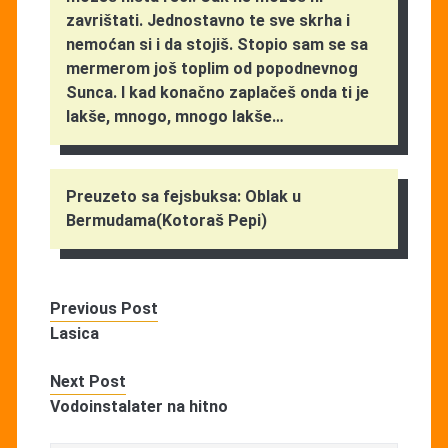
zavrištati. Jednostavno te sve skrha i
nemoćan si i da stojiš. Stopio sam se sa
mermerom još toplim od popodnevnog
Sunca. I kad konačno zaplačeš onda ti je
lakše, mnogo, mnogo lakše…
Preuzeto sa fejsbuksa: Oblak u
Bermudama(Kotoraš Pepi)
Previous Post
Lasica
Next Post
Vodoinstalater na hitno