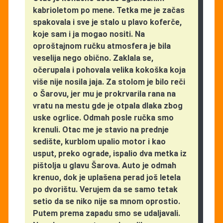
kabrioletom po mene. Tetka me je začas
spakovala i sve je stalo u plavo koferče,
koje sam i ja mogao nositi. Na
oproštajnom ručku atmosfera je bila
veselija nego obično. Zaklala se,
očerupala i pohovala velika kokoška koja
više nije nosila jaja. Za stolom je bilo reči
o Šarovu, jer mu je prokrvarila rana na
vratu na mestu gde je otpala dlaka zbog
uske ogrlice. Odmah posle ručka smo
krenuli. Otac me je stavio na prednje
sedište, kurblom upalio motor i kao
usput, preko ograde, ispalio dva metka iz
pištolja u glavu Šarova. Auto je odmah
krenuo, dok je uplašena perad još letela
po dvorištu. Verujem da se samo tetak
setio da se niko nije sa mnom oprostio.
Putem prema zapadu smo se udaljavali.