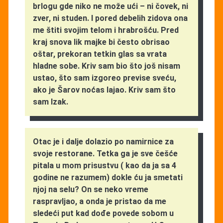
brlogu gde niko ne može ući – ni čovek, ni
zver, ni studen. I pored debelih zidova ona
me štiti svojim telom i hrabrošću. Pred
kraj snova lik majke bi često obrisao
oštar, prekoran tetkin glas sa vrata
hladne sobe. Kriv sam bio što još nisam
ustao, što sam izgoreo previse sveću,
ako je Šarov noćas lajao. Kriv sam što
sam Izak.
Otac je i dalje dolazio po namirnice za
svoje restorane. Tetka ga je sve češće
pitala u mom prisustvu ( kao da ja sa 4
godine ne razumem) dokle ću ja smetati
njoj na selu? On se neko vreme
raspravljao, a onda je pristao da me
sledeći put kad dođe povede sobom u