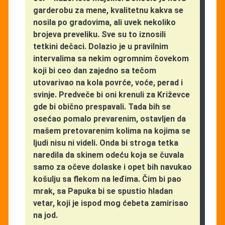
garderobu za mene, kvalitetnu kakva se
nosila po gradovima, ali uvek nekoliko
brojeva preveliku. Sve su to iznosili
tetkini dečaci. Dolazio je u pravilnim
intervalima sa nekim ogromnim čovekom
koji bi ceo dan zajedno sa tečom
utovarivao na kola povrće, voće, perad i
svinje. Predveče bi oni krenuli za Križevce
gde bi obično prespavali. Tada bih se
osećao pomalo prevarenim, ostavljen da
mašem pretovarenim kolima na kojima se
ljudi nisu ni videli. Onda bi stroga tetka
naredila da skinem odeću koja se čuvala
samo za očeve dolaske i opet bih navukao
košulju sa flekom na leđima. Čim bi pao
mrak, sa Papuka bi se spustio hladan
vetar, koji je ispod mog ćebeta zamirisao
na jod.