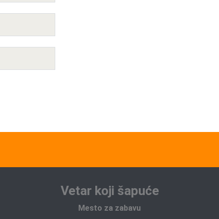
Vetar koji šapuće
Mesto za zabavu