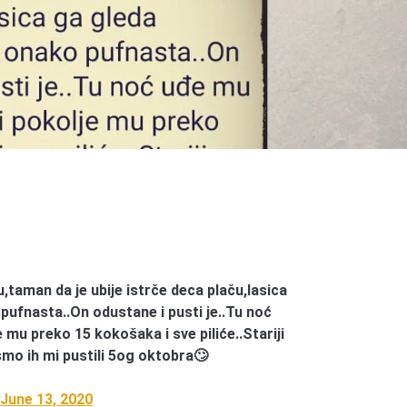
u,taman da je ubije istrče deca plaču,lasica
 pufnasta..On odustane i pusti je..Tu noć
 mu preko 15 kokošaka i sve piliće..Stariji
smo ih mi pustili 5og oktobra🙄
)
June 13, 2020