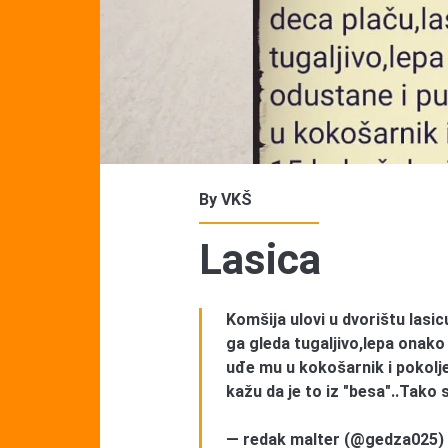
By
VKŠ
Lasica
Komšija ulovi u dvorištu lasic
ga gleda tugaljivo,lepa onako
uđe mu u kokošarnik i pokolje
kažu da je to iz "besa"..Tako 
— redak malter (@gedza025