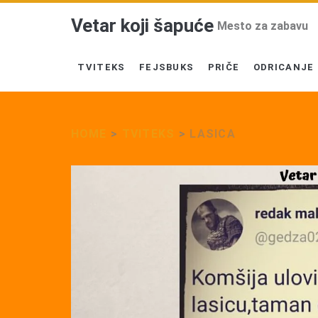
Vetar koji šapuće
Mesto za zabavu
TVITEKS
FEJSBUKS
PRIČE
ODRICANJE
HOME
>
TVITEKS
>
LASICA