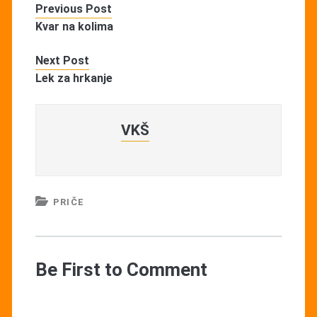
Previous Post
Kvar na kolima
Next Post
Lek za hrkanje
VKŠ
PRIČE
Be First to Comment