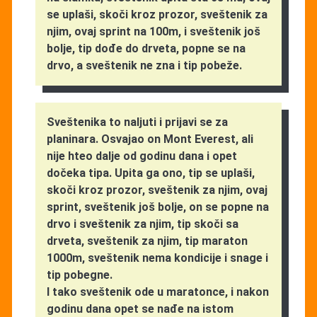
se uplaši, skoči kroz prozor, sveštenik za
njim, ovaj sprint na 100m, i sveštenik još
bolje, tip dođe do drveta, popne se na
drvo, a sveštenik ne zna i tip pobeže.
Sveštenika to naljuti i prijavi se za
planinara. Osvajao on Mont Everest, ali
nije hteo dalje od godinu dana i opet
dočeka tipa. Upita ga ono, tip se uplaši,
skoči kroz prozor, sveštenik za njim, ovaj
sprint, sveštenik još bolje, on se popne na
drvo i sveštenik za njim, tip skoči sa
drveta, sveštenik za njim, tip maraton
1000m, sveštenik nema kondicije i snage i
tip pobegne.
I tako sveštenik ode u maratonce, i nakon
godinu dana opet se nađe na istom