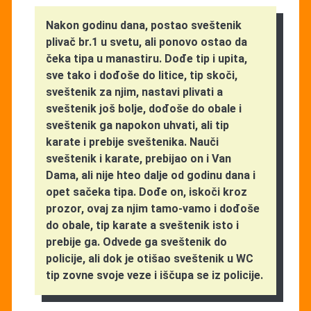
Nakon godinu dana, postao sveštenik
plivač br.1 u svetu, ali ponovo ostao da
čeka tipa u manastiru. Dođe tip i upita,
sve tako i dođoše do litice, tip skoči,
sveštenik za njim, nastavi plivati a
sveštenik još bolje, dođoše do obale i
sveštenik ga napokon uhvati, ali tip
karate i prebije sveštenika. Nauči
sveštenik i karate, prebijao on i Van
Dama, ali nije hteo dalje od godinu dana i
opet sačeka tipa. Dođe on, iskoči kroz
prozor, ovaj za njim tamo-vamo i dođoše
do obale, tip karate a sveštenik isto i
prebije ga. Odvede ga sveštenik do
policije, ali dok je otišao sveštenik u WC
tip zovne svoje veze i iščupa se iz policije.