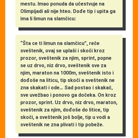
mestu. Imao ponuda da učestvuje na
Olimpijadi ali nije hteo. Dođe tip i upita ga
ima li limun na slamčicu:
“Šta ce ti limun na slamčicu”, reče
sveštenik, ovaj se uplaši i skoči kroz
prozor, sveštenik za njim, sprint, popne
se uz drvo, niz drvo, sveštenik sve za
njim, maraton na 1000m, sveštenik isto i
dođoše na liticu, tip skoči a sveštenik ne
zna skakati i ode… Sad postao i skakač,
sve uvežbao i ponovo ga dočeka. On kroz
prozor, sprint. Uz drvo, niz drvo, maraton,
sveštenik za njim, dođoše do litice, tip
skoči, a sveštenik još bolje, tip u vodi a
sveštenik ne zna plivati i tip pobeže.