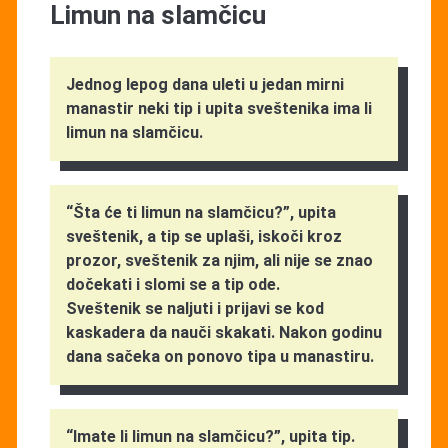
Limun na slamčicu
Jednog lepog dana uleti u jedan mirni
manastir neki tip i upita sveštenika ima li
limun na slamčicu.
“Šta će ti limun na slamčicu?”, upita
sveštenik, a tip se uplaši, iskoči kroz
prozor, sveštenik za njim, ali nije se znao
dočekati i slomi se a tip ode.
Sveštenik se naljuti i prijavi se kod
kaskadera da nauči skakati. Nakon godinu
dana sačeka on ponovo tipa u manastiru.
“Imate li limun na slamčicu?”, upita tip.