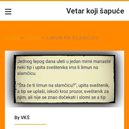
Vetar koji šapuće
HOME
>
PRIČE
>
LIMUN NA SLAMČICU
By
VKŠ