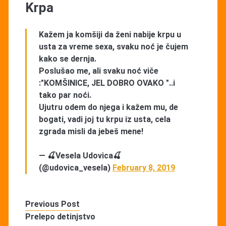
Krpa
Kažem ja komšiji da ženi nabije krpu u
usta za vreme sexa, svaku noć je čujem
kako se dernja.
Poslušao me, ali svaku noć viče
:"KOMŠINICE, JEL DOBRO OVAKO "..i
tako par noći.
Ujutru odem do njega i kažem mu, de
bogati, vadi joj tu krpu iz usta, cela
zgrada misli da jebeš mene!
— 🍒Vesela Udovica🍒
(@udovica_vesela)
February 8, 2019
Previous Post
Prelepo detinjstvo