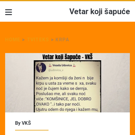
Vetar koji šapuće
HOME
>
TVITEKS
>
KRPA
By
VKŠ