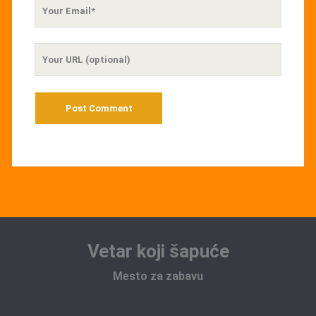
Your
Email
Your
Website
URL
Vetar koji šapuće
Mesto za zabavu