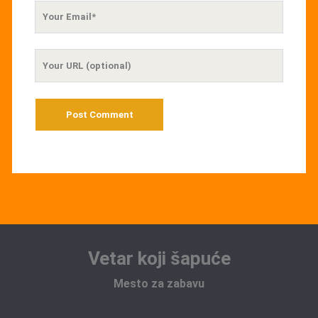
Your
Email
Your
Website
URL
Vetar koji šapuće
Mesto za zabavu