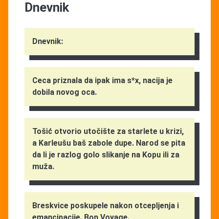
Dnevnik
Dnevnik:
Ceca priznala da ipak ima s*x, nacija je
dobila novog oca.
Tošić otvorio utočište za starlete u krizi,
a Karleušu baš zabole dupe. Narod se pita
da li je razlog golo slikanje na Kopu ili za
muža.
Breskvice poskupele nakon otcepljenja i
emancipacije. Bon Voyage.