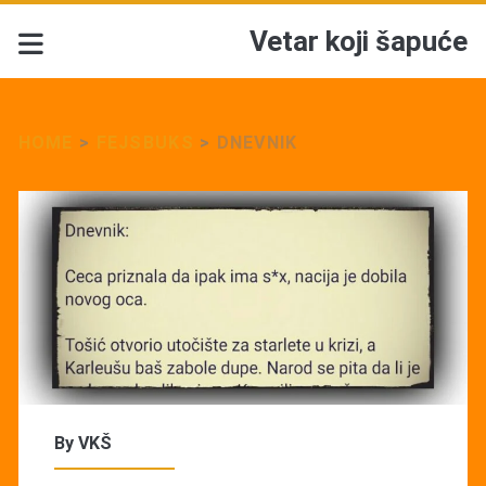
Vetar koji šapuće
HOME
>
FEJSBUKS
>
DNEVNIK
By
VKŠ