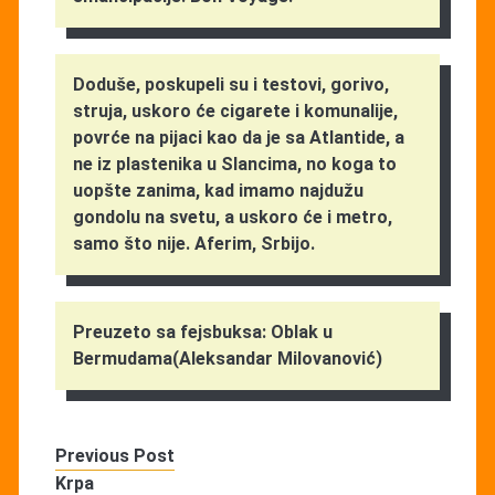
Doduše, poskupeli su i testovi, gorivo,
struja, uskoro će cigarete i komunalije,
povrće na pijaci kao da je sa Atlantide, a
ne iz plastenika u Slancima, no koga to
uopšte zanima, kad imamo najdužu
gondolu na svetu, a uskoro će i metro,
samo što nije. Aferim, Srbijo.
Preuzeto sa fejsbuksa: Oblak u
Bermudama(Aleksandar Milovanović)
Previous Post
Krpa