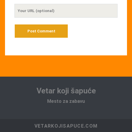
Your
Website
URL
Vetar koji šapuće
Mesto za zabavu
VETARKOJISAPUCE.COM