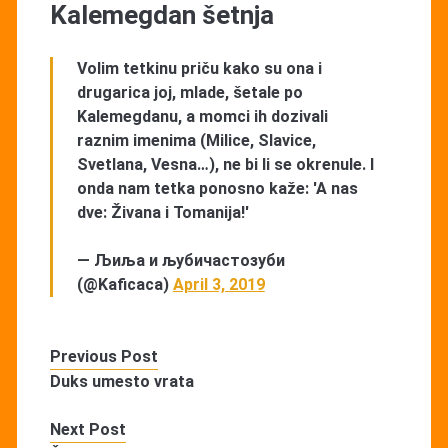
Kalemegdan šetnja
Volim tetkinu priču kako su ona i
drugarica joj, mlade, šetale po
Kalemegdanu, a momci ih dozivali
raznim imenima (Milice, Slavice,
Svetlana, Vesna…), ne bi li se okrenule. I
onda nam tetka ponosno kaže: 'A nas
dve: Živana i Tomanija!'
— Љиља и љубичастозуби
(@Kaficaca)
April 3, 2019
Previous Post
Duks umesto vrata
Next Post