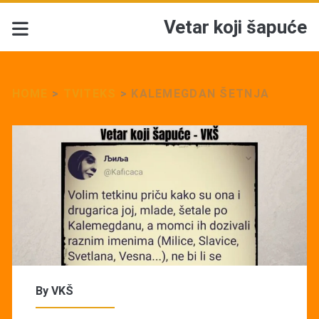
Vetar koji šapuće
HOME
>
TVITEKS
>
KALEMEGDAN ŠETNJA
By
VKŠ