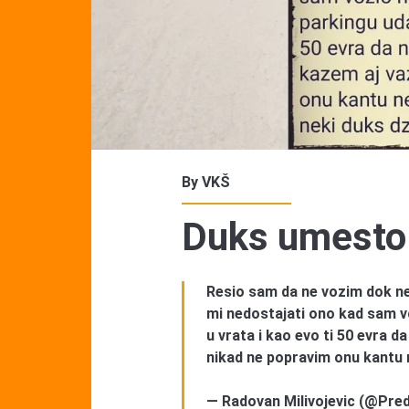
By
VKŠ
Duks umesto 
Resio sam da ne vozim dok ne
mi nedostajati ono kad sam vo
u vrata i kao evo ti 50 evra d
nikad ne popravim onu kantu
— Radovan Milivojevic (@Pred