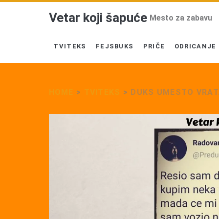
Vetar koji šapuće
Mesto za zabavu
TVITEKS
FEJSBUKS
PRIČE
ODRICANJE
HOME
>
TVITEKS
>
DUKS UMESTO VRAT