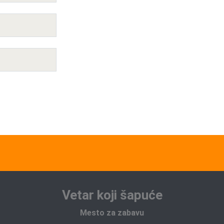
Vetar koji šapuće
Mesto za zabavu