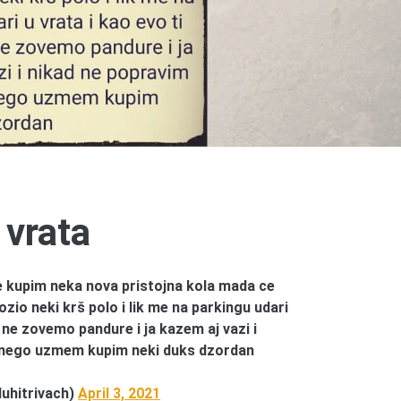
vrata
 kupim neka nova pristojna kola mada ce
zio neki krš polo i lik me na parkingu udari
a ne zovemo pandure i ja kazem aj vazi i
 nego uzmem kupim neki duks dzordan
uhitrivach)
April 3, 2021