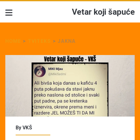
Vetar koji šapuće
HOME
>
TVITEKS
>
JAKNA
By
VKŠ