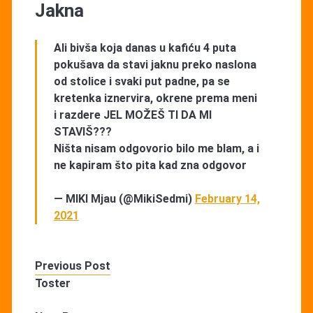
Jakna
Ali bivša koja danas u kafiću 4 puta
pokušava da stavi jaknu preko naslona
od stolice i svaki put padne, pa se
kretenka iznervira, okrene prema meni
i razdere JEL MOŽEŠ TI DA MI
STAVIŠ???
Ništa nisam odgovorio bilo me blam, a i
ne kapiram što pita kad zna odgovor
— MIKI Mjau (@MikiSedmi)
February 14,
2021
Previous Post
Toster