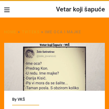
Vetar koji šapuće
HOME
>
TVITEKS
>
IME OCA I MAJKE
By
VKŠ