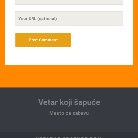
Email
Your
Website
URL
Vetar koji šapuće
Mesto za zabavu