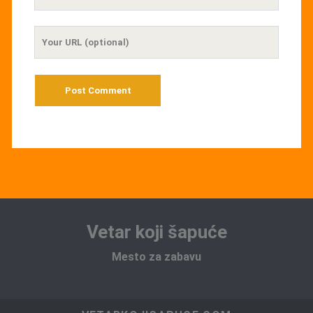
Email
Your
Website
URL
Vetar koji šapuće
Mesto za zabavu