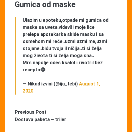
Gumica od maske
Ulazim u apoteku,otpade mi gumica od
maske sa uveta.videvši moje lice
prelepa apotekarka skide masku i sa
osmehom mi reče..uzmi uzmi me,uzmi
stojane..biću tvoja il ničija..ti si želja
mog života ti si želja moga sna..
Mrš napolje oćeš ksalol i rivotril bez
recepta😂
— Nikad izvini (@ija_tebi)
August 1,
2020
Previous Post
Dostava paketa – triler