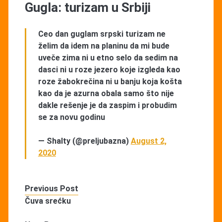
Gugla: turizam u Srbiji
Ceo dan guglam srpski turizam ne
želim da idem na planinu da mi bude
uveče zima ni u etno selo da sedim na
dasci ni u roze jezero koje izgleda kao
roze žabokrečina ni u banju koja košta
kao da je azurna obala samo što nije
dakle rešenje je da zaspim i probudim
se za novu godinu
— Shalty (@preljubazna)
August 2,
2020
Previous Post
Čuva srećku