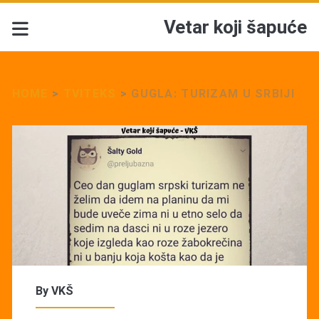
Vetar koji šapuće
HOME
>
TVITEKS
>
GUGLA: TURIZAM U SRBIJI
By
VKŠ