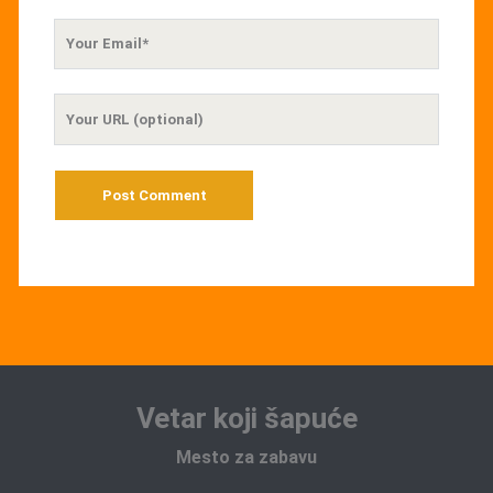
Your
Email
Your
Website
URL
Vetar koji šapuće
Mesto za zabavu