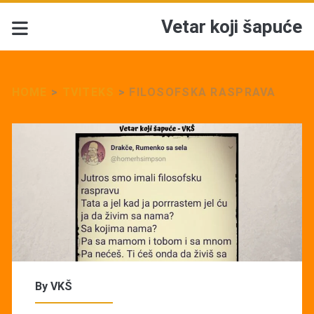
Vetar koji šapuće
HOME
>
TVITEKS
>
FILOSOFSKA RASPRAVA
By
VKŠ