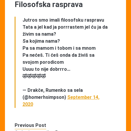
Filosofska rasprava
Jutros smo imali filosofsku raspravu
Tata a jel kad ja porrrastem jel ću ja da
živim sa nama?
Sa kojima nama?
Pa sa mamom i tobom i sa mnom
Pa nećeš. Ti ćeš onda da živiš sa
svojom porodicom
Uuuu to nije dobrrro…
🤣🤣🤣🤣🤣
— Drakče, Rumenko sa sela
(@homerhsimpson)
September 14,
2020
Previous Post